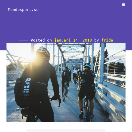
Skip
to
Mondosport.se
content
Posted on
januari 14, 2018
by
frida